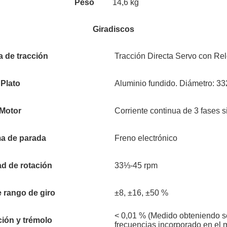
Peso
14,6 kg
Giradiscos
a de tracción
Tracción Directa Servo con Re
Plato
Aluminio fundido. Diámetro: 3
Motor
Corriente continua de 3 fases s
a de parada
Freno electrónico
ad de rotación
33⅓-45 rpm
e rango de giro
±8, ±16, ±50 %
< 0,01 % (Medido obteniendo s
ción y trémolo
frecuencias incorporado en el m