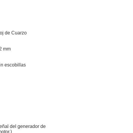
loj de Cuarzo
32 mm
in escobillas
eñal del generador de
otor.)