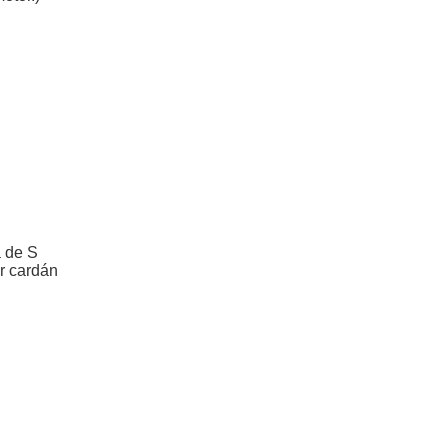
a de S
r cardán