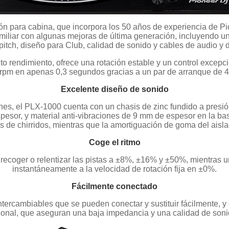
n para cabina, que incorpora los 50 años de experiencia de Pi
miliar con algunas mejoras de última generación, incluyendo un 
-pitch, diseño para Club, calidad de sonido y cables de audio y
lto rendimiento, ofrece una rotación estable y un control excep
rpm en apenas 0,3 segundos gracias a un par de arranque de 4
Excelente diseño de sonido
nes, el PLX-1000 cuenta con un chasis de zinc fundido a presión
esor, y material anti-vibraciones de 9 mm de espesor en la base
s de chirridos, mientras que la amortiguación de goma del aisla
Coge el ritmo
e recoger o relentizar las pistas a ±8%, ±16% y ±50%, mientras u
instantáneamente a la velocidad de rotación fija en ±0%.
Fácilmente conectado
ntercambiables que se pueden conectar y sustituir fácilmente,
sional, que aseguran una baja impedancia y una calidad de sonid