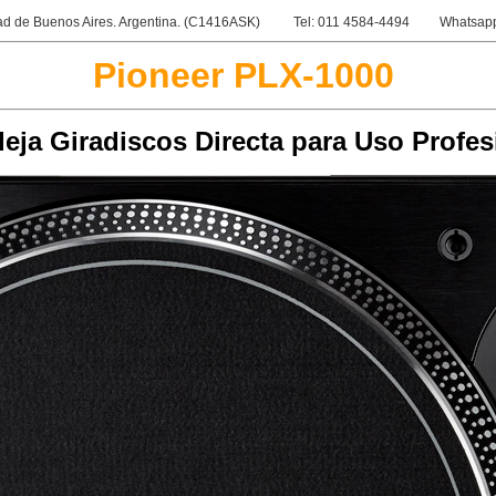
d de Buenos Aires. Argentina. (C1416ASK)
Tel: 011 4584-4494
Whatsapp
Pioneer PLX-1000
eja Giradiscos Directa para Uso Profes