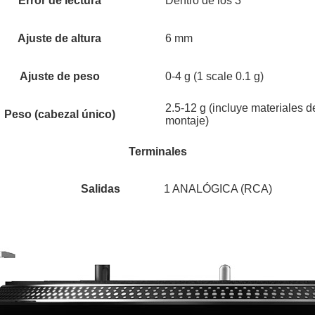
Error de lectura
Dentro de los 3 °
Ajuste de altura
6 mm
Ajuste de peso
0-4 g (1 scale 0.1 g)
2.5-12 g (incluye materiales d
Peso (cabezal único)
montaje)
Terminales
Salidas
1 ANALÓGICA (RCA)