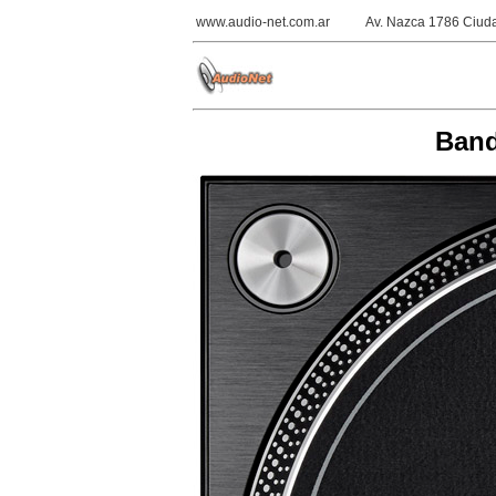
www.audio-net.com.ar
Av. Nazca 1786 Ciuda
Band