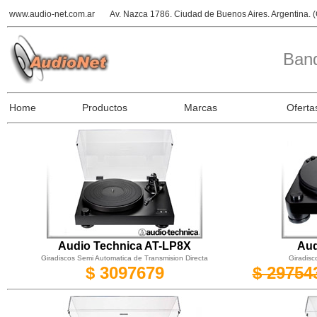
www.audio-net.com.ar
Av. Nazca 1786. Ciudad de Buenos Aires. Argentina.
Band
Home
Productos
Marcas
Oferta
Audio Technica AT-LP
8X
Aud
Giradiscos Semi Automatica de Transmision Directa
Giradisc
$ 3097679
$ 29754