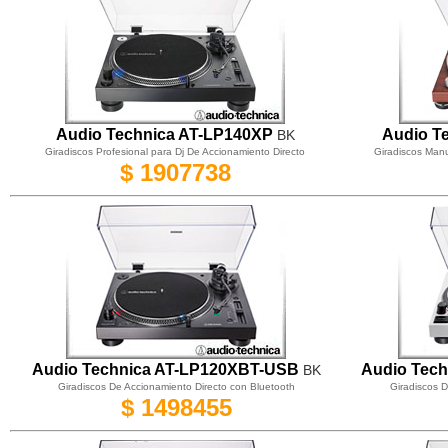
Audio Technica AT-LP1
40
X
P
Audio T
BK
Giradiscos Profesional para Dj De Accionamiento Directo
Giradiscos Manu
$ 1907738
Audio Technica AT-LP120XBT-USB
Audio Tec
BK
Giradiscos De Accionamiento Directo con Bluetooth
Giradiscos D
$ 1498455