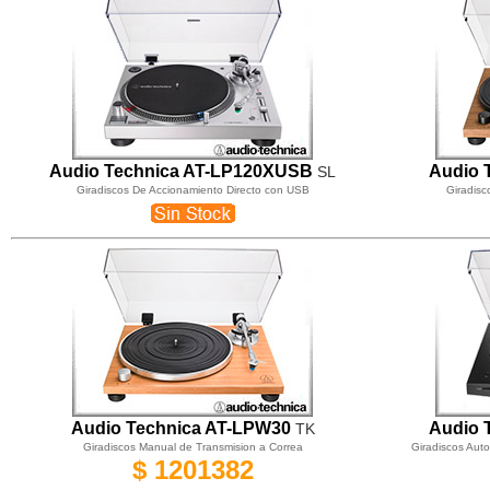
Audio Technica AT-LP120XUSB
Audio 
SL
Giradiscos De Accionamiento Directo con USB
Giradisc
Audio Technica AT-LP
W
30
Audio 
TK
Giradiscos Manual de Transmision a Correa
Giradiscos Auto
$ 1201382