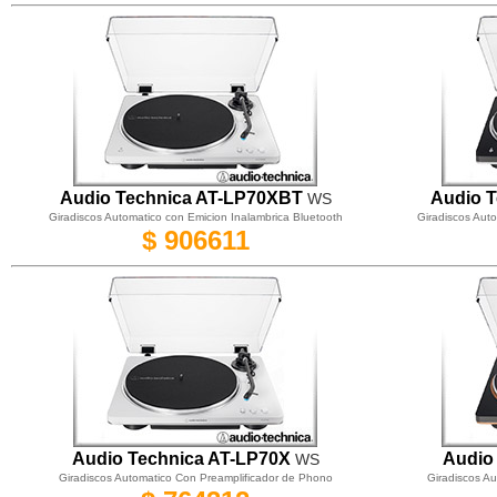
Audio Technica AT-LP70XBT
Audio 
WS
Giradiscos Automatico con Emicion Inalambrica Bluetooth
Giradiscos Auto
$ 906611
Audio Technica AT-LP70X
Audio
WS
Giradiscos Automatico Con Preamplificador de Phono
Giradiscos A