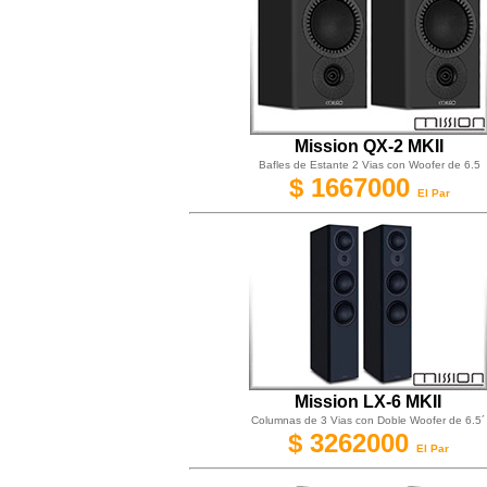
Mission QX-2 MKII
Bafles de Estante 2 Vias con Woofer de 6.5
$ 1667000
El Par
Mission LX-6 MKII
Columnas de 3 Vias con Doble Woofer de 6.5´
$ 3262000
El Par