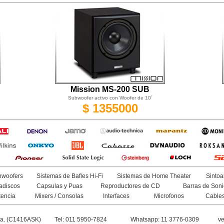
Mission MS-200 SUB
Subwoofer activo con Woofer de 10´
$ 1355000
woofers
Sistemas de Bafles Hi-Fi
Sistemas de Home Theater
Sintoa
adiscos
Capsulas y Puas
Reproductores de CD
Barras de Son
tencia
Mixers / Consolas
Interfaces
Microfonos
Cable
na. (C1416ASK)
Tel: 011 5950-7824
Whatsapp: 11 3776-0309
ve