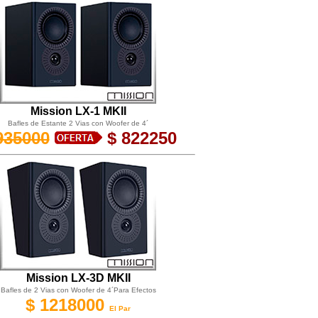
Mission LX-1 MKII
Bafles de Estante 2 Vias con Woofer de 4´
935000
$ 822250
Mission LX-3D MKII
Bafles de 2 Vias con Woofer de 4´Para Efectos
$ 1218000
El Par