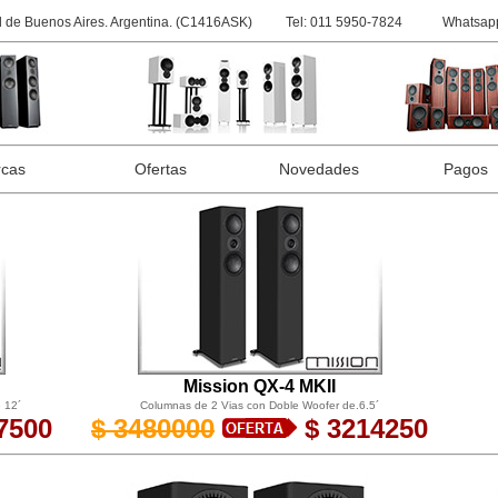
 de Buenos Aires. Argentina. (C1416ASK)
Tel: 011 5950-7824
Whatsapp
cas
Ofertas
Novedades
Pagos
Mission QX-4 MKII
 12´
Columnas de 2 Vias con Doble Woofer de.6.5´
7500
$ 3480000
$ 3214250