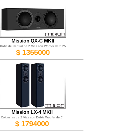
Mission QX-C MKII
Bafle de Central de 2 Vias con Woofer de 5.25
$ 1355000
Mission LX-4 MKII
Columnas de 2 Vias con Doble Woofer de.5´
$ 1794000