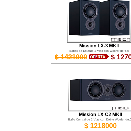
Mission LX-3 MKII
Bafles de Estante 2 Vias con Woofer de 6.5
$ 1421000
$ 127
Mission LX-C2 MKII
Bafle Central
de 2 Vias con Doble Woofer de.5
$ 1218000