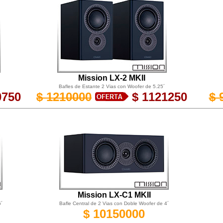
Mission LX-2 MKII
Bafles de Estante 2 Vias con Woofer de 5.25´
0750
$ 1210000
$ 1121250
$ 
Mission LX-C1 MKII
´
Bafle Central
de 2 Vias con Doble Woofer de 4´
$ 10150000