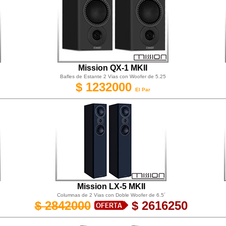
Mission QX-1 MKII
Bafles de Estante 2 Vias con Woofer de 5.25
$ 1232000
El Par
Mission LX-5 MKII
Columnas de 2 Vias con Doble Woofer de 6.5´
$ 2842000
$ 2616250