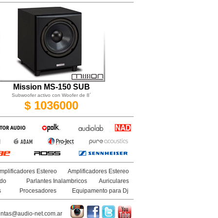
Mission MS-150 SUB
Subwoofer activo con Woofer de 8´
$ 1036000
mplificadores Estereo
Amplificadores Estereo
ido
Parlantes Inalambricos
Auriculares
s
Procesadores
Equipamento para Dj
ntas@audio-net.com.ar