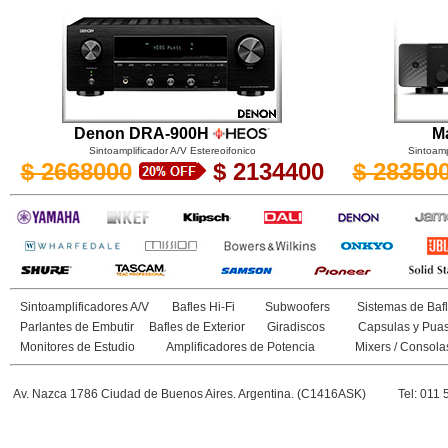
Denon DRA-900H
Ma
Sintoamplificador A/V Estereoifonico
Sintoamp
$ 2668000
$ 2134400
$ 28350
Sintoamplificadores A/V
Bafles Hi-Fi
Subwoofers
Sistemas de Bafl
Parlantes de Embutir
Bafles de Exterior
Giradiscos
Capsulas y Pua
Monitores de Estudio
Amplificadores de Potencia
Mixers / Consola
Av. Nazca 1786 Ciudad de Buenos Aires. Argentina. (C1416ASK)
Tel: 011