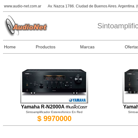
www.audio-net.com.ar
Av. Nazca 1786. Ciudad de Buenos Aires. Argentina.
Sintoamplifi
Home
Productos
Marcas
Oferta
Yamaha R-N2000A
Yamah
Sintoamplificador Estereofonico En Red
Sintoa
$ 9970000